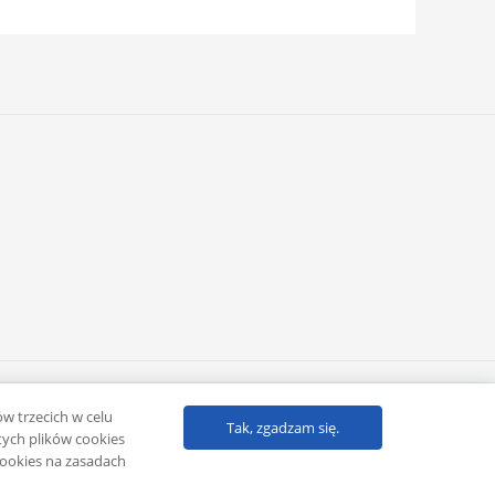
Powered by
Klub eMarketera
ów trzecich w celu
Tak, zgadzam się.
ych plików cookies
cookies na zasadach