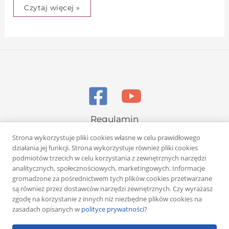
Czytaj więcej »
Regulamin
Polityka prywatności
Strona wykorzystuje pliki cookies własne w celu prawidłowego
działania jej funkcji. Strona wykorzystuje również pliki cookies
podmiotów trzecich w celu korzystania z zewnętrznych narzędzi
analitycznych, społecznościowych, marketingowych. Informacje
gromadzone za pośrednictwem tych plików cookies przetwarzane
są również przez dostawców narzędzi zewnętrznych. Czy wyrażasz
zgodę na korzystanie z innych niż niezbędne plików cookies na
Copyright © 2026 Rafał Żuber
zasadach opisanych w
polityce prywatności?
Powered by
Klub eMarketera