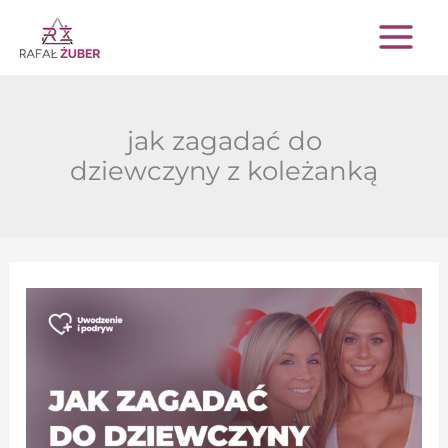
Przejdź
do
treści
jak zagadać do
dziewczyny z koleżanką
Jak
zagadać
do
dziewczyny
z
koleżanką