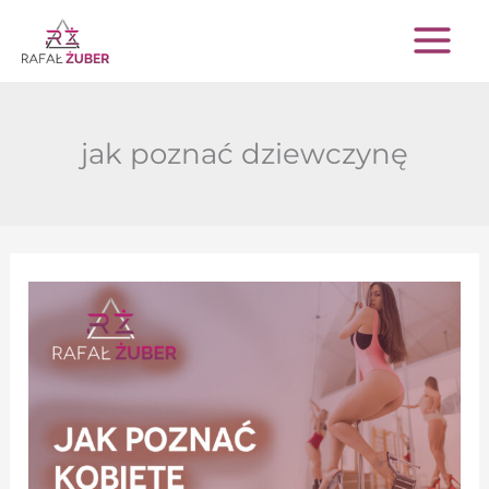
Przejdź
do
treści
jak poznać dziewczynę
Jak
poznać
kobietę.
Jedna
zmiana
w
podejściu…