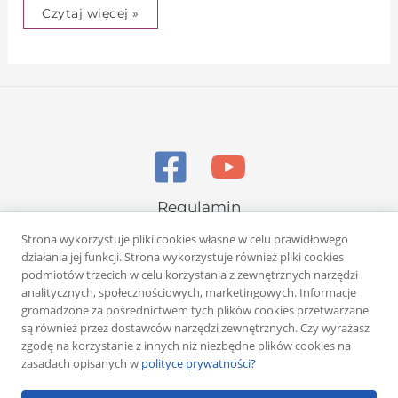
Czytaj więcej »
Regulamin
Polityka prywatności
Strona wykorzystuje pliki cookies własne w celu prawidłowego
działania jej funkcji. Strona wykorzystuje również pliki cookies
podmiotów trzecich w celu korzystania z zewnętrznych narzędzi
analitycznych, społecznościowych, marketingowych. Informacje
gromadzone za pośrednictwem tych plików cookies przetwarzane
są również przez dostawców narzędzi zewnętrznych. Czy wyrażasz
zgodę na korzystanie z innych niż niezbędne plików cookies na
Copyright © 2026 Rafał Żuber
zasadach opisanych w
polityce prywatności?
Powered by
Klub eMarketera