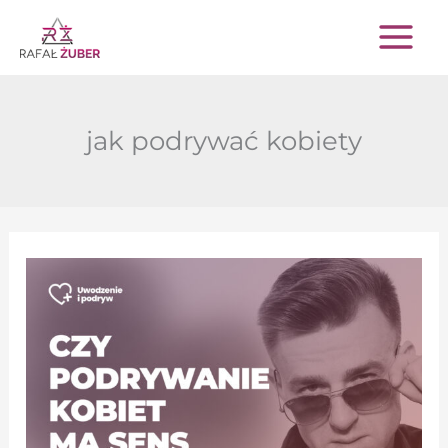
Przejdź
do
treści
jak podrywać kobiety
Czy
podrywanie
kobiet
ma
sens