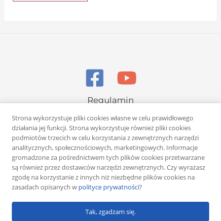
Regulamin
Polityka prywatności
Strona wykorzystuje pliki cookies własne w celu prawidłowego
działania jej funkcji. Strona wykorzystuje również pliki cookies
podmiotów trzecich w celu korzystania z zewnętrznych narzędzi
analitycznych, społecznościowych, marketingowych. Informacje
gromadzone za pośrednictwem tych plików cookies przetwarzane
są również przez dostawców narzędzi zewnętrznych. Czy wyrażasz
zgodę na korzystanie z innych niż niezbędne plików cookies na
Copyright © 2026 Rafał Żuber
zasadach opisanych w
polityce prywatności?
Powered by
Klub eMarketera
Tak, zgadzam się.