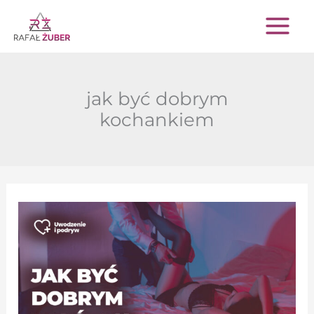
Przejdź
do
treści
jak być dobrym
kochankiem
Jak
być
dobrym
w
łóżku
–
3
rady