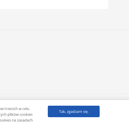
Powered by
Klub eMarketera
ów trzecich w celu
Tak, zgadzam się.
ych plików cookies
cookies na zasadach