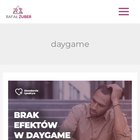
Przejdź
do
treści
daygame
Długi
brak
efektów
w
grze
dziennej