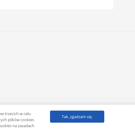
Powered by
Klub eMarketera
ów trzecich w celu
Tak, zgadzam się.
ych plików cookies
cookies na zasadach