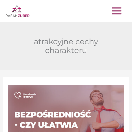
Przejdź
do
treści
atrakcyjne cechy
charakteru
Bezpośredniość
–
czy
ułatwia
podryw?