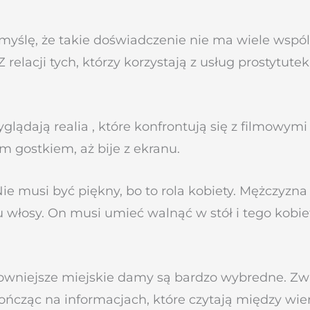
e myślę, że takie doświadczenie nie ma wiele wsp
 relacji tych, którzy korzystają z usług prostytute
lądają realia , które konfrontują się z filmowymi
m gostkiem, aż bije z ekranu.
 Nie musi być piękny, bo to rola kobiety. Mężczyzn
 włosy. On musi umieć walnąć w stół i tego kobie
sowniejsze miejskie damy są bardzo wybredne. Z
kończąc na informacjach, które czytają między wi