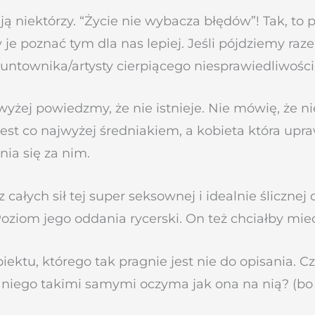
dają niektórzy. “Życie nie wybacza błędów”! Tak, to
 je poznać tym dla nas lepiej. Jeśli pójdziemy ra
ntownika/artysty cierpiącego niesprawiedliwości
wyżej powiedzmy, że nie istnieje. Nie mówię, że 
st co najwyżej średniakiem, a kobieta która upraw
nia się za nim.
ałych sił tej super seksownej i idealnie ślicznej 
 Poziom jego oddania rycerski. On też chciałby mie
ktu, którego tak pragnie jest nie do opisania. C
 na niego takimi samymi oczyma jak ona na nią? (b