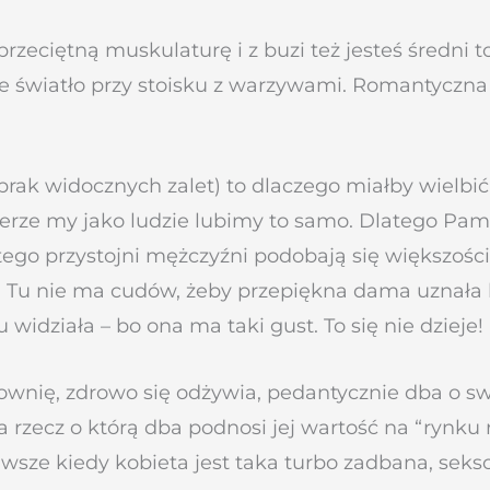
 przeciętną muskulaturę i z buzi też jesteś średni
one światło przy stoisku z warzywami. Romantyczn
za brak widocznych zalet) to dlaczego miałby wielb
mierze my jako ludzie lubimy to samo. Dlatego Pa
ego przystojni mężczyźni podobają się większości 
 Tu nie ma cudów, żeby przepiękna dama uznała b
widziała – bo ona ma taki gust. To się nie dzieje!
łownię, zdrowo się odżywia, pedantycznie dba o swo
da rzecz o którą dba podnosi jej wartość na “rynku
Zawsze kiedy kobieta jest taka turbo zadbana, sek