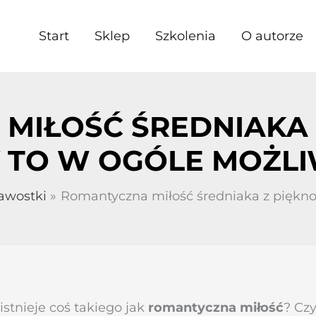
Start
Sklep
Szkolenia
O autorze
MIŁOŚĆ ŚREDNIAKA Z
 TO W OGÓLE MOŻL
kawostki
Romantyczna miłość średniaka z pięknoś
istnieje coś takiego jak
romantyczna miłość
? Cz