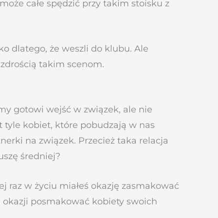
o może całe spędzić przy takim stoisku z
o dlatego, że weszli do klubu. Ale
azdrością takim scenom.
my gotowi wejść w związek, ale nie
t tyle kobiet, które pobudzają w nas
rki na związek. Przecież taka relacja
uszę średniej?
iej raz w życiu miałeś okazję zasmakować
ma okazji posmakować kobiety swoich