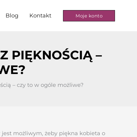
Blog
Kontakt
Moje konto
 PIĘKNOŚCIĄ –
IWE?
cią – czy to w ogóle możliwe?
y jest możliwym, żeby piękna kobieta o