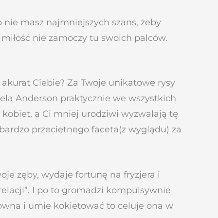
 to nie masz najmniejszych szans, żeby
a miłość nie zamoczy tu swoich palców.
ić akurat Ciebie? Za Twoje unikatowe rysy
mela Anderson praktycznie we wszystkich
kobiet, a Ci mniej urodziwi wyzwalają tę
ardzo przeciętnego faceta(z wyglądu) za
je zęby, wydaje fortunę na fryzjera i
 relacji”. I po to gromadzi kompulsywnie
sowna i umie kokietować to celuje ona w