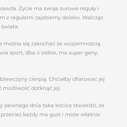
 prawda. Życie ma swoje surowe reguły i
zem z regułami zajdziemy daleko. Walcząc
 świata.
nie można się zakochać ze wzajemnością.
ia sport, dba o siebie, ma super geny,
dziewczyny cierpią. Chciałby ofiarować jej
ć możliwość dotknąć jej.
zy pewnego dnia taka kocica stwierdzi, że
o przecież każdy ma gust i może właśnie