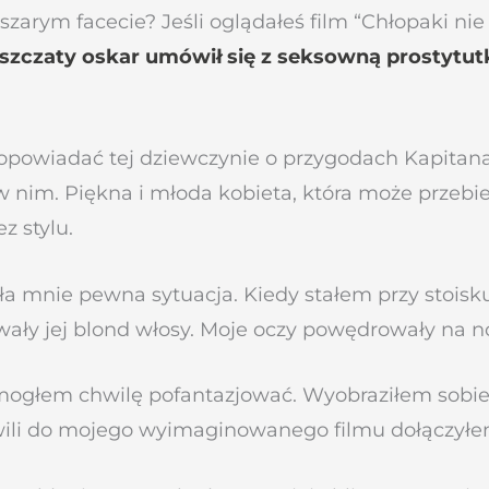
w szarym facecie?
Jeśli oglądałeś film “Chłopaki n
ryszczaty oskar umówił się z seksowną prostytut
opowiadać tej dziewczynie o przygodach Kapitana Ż
w nim. Piękna i młoda kobieta, która może przebi
z stylu.
ła mnie pewna sytuacja. Kiedy stałem przy stois
ały jej blond włosy. Moje oczy powędrowały na nog
 mogłem chwilę pofantazjować. Wyobraziłem sobie,
 chwili do mojego wyimaginowanego filmu dołączyłe