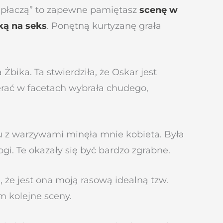
ie płaczą” to zapewne pamiętasz
scenę w
ką na seks
. Ponętną kurtyzanę grała
bika. Ta stwierdziła, że Oskar jest
erać w facetach wybrała chudego,
ku z warzywami minęła mnie kobieta. Była
i. Te okazały się być bardzo zgrabne.
 że jest ona moją rasową idealną tzw.
m kolejne sceny.