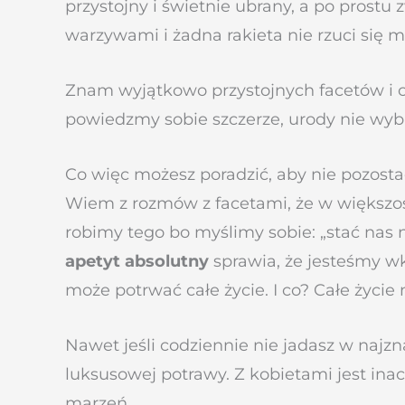
przystojny i świetnie ubrany, a po prostu 
warzywami i żadna rakieta nie rzuci się 
Znam wyjątkowo przystojnych facetów i ci
powiedzmy sobie szczerze, urody nie wyb
Co więc możesz poradzić, aby nie pozosta
Wiem z rozmów z facetami, że w większośc
robimy tego bo myślimy sobie: „stać nas n
apetyt absolutny
sprawia, że jesteśmy wk
może potrwać całe życie. I co? Całe życ
Nawet jeśli codziennie nie jadasz w najz
luksusowej potrawy. Z kobietami jest in
marzeń.