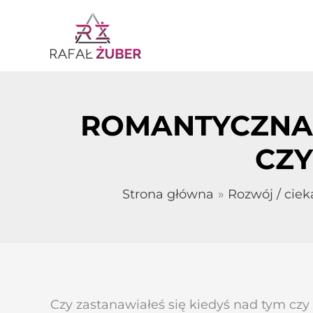
Przejdź
do
treści
ROMANTYCZNA 
CZY
Strona główna
Rozwój / cie
Czy zastanawiałeś się kiedyś nad tym czy 