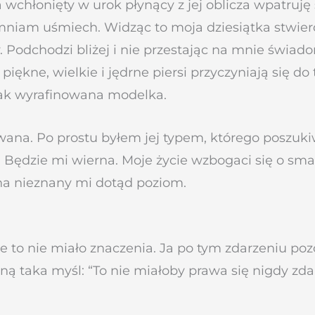
 wchłonięty w urok płynący z jej oblicza wpatruję 
mniam uśmiech. Widząc to moja dziesiątka stwier
. Podchodzi bliżej i nie przestając na mnie świad
 piękne, wielkie i jędrne piersi przyczyniają się do
 jak wyrafinowana modelka.
wana. Po prostu byłem jej typem, którego poszukiw
 Będzie mi wierna. Moje życie wzbogaci się o s
na nieznany mi dotąd poziom.
le to nie miało znaczenia. Ja po tym zdarzeniu poz
ną taka myśl: “To nie miałoby prawa się nigdy zdar