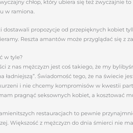
zwyczajny chłop, który ubiera się też zwyczajnie t
mu w ramiona.
 dostawali propozycje od przepięknych kobiet tylk
ieramy. Reszta amantów może przyglądać się z z
ć w tyle?
i z nas mężczyzn jest coś takiego, że my bylibyś
a ładniejszą”. Świadomość tego, że na świecie jes
urzeni i nie chcemy kompromisów w kwestii partne
ie mam pragnąć seksownych kobiet, a kosztować m
namienitszych restauracjach to pewnie przynajmn
aczej. Większość z mężczyzn do dnia śmierci nie 