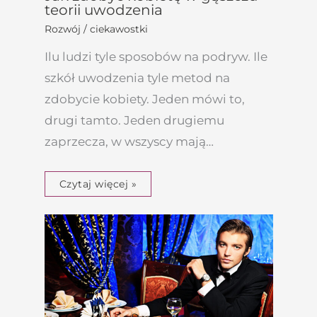
teorii uwodzenia
Rozwój / ciekawostki
Ilu ludzi tyle sposobów na podryw. Ile
szkół uwodzenia tyle metod na
zdobycie kobiety. Jeden mówi to,
drugi tamto. Jeden drugiemu
zaprzecza, w wszyscy mają…
Czytaj więcej »