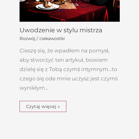
Uwodzenie w stylu mistrza
Rozwój / ciekawostki
Cieszę się, że wpadłem na pomysł,
aby stworzyć ten artykuł, bowiem
dzielę się z Tobą czymś intymnym…to
czego się ode mnie uczysz jest czymś
wynikłym…
Czytaj więcej »