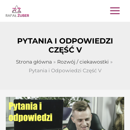
Przejdź
do
treści
PYTANIA I ODPOWIEDZI
CZĘŚĆ V
Strona główna
Rozwój / ciekawostki
Pytania i Odpowiedzi Część V