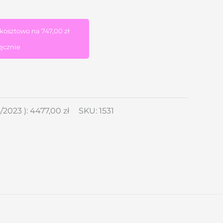
zkosztowo na
747,00
zł
ęcznie
/2023
):
4477,00
zł
SKU:
1531