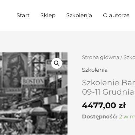
Start
Sklep
Szkolenia
O autorze
ilość
Strona główna
/
Szko
Szkolenie
Szkolenia
Bankok
Szkolenie Ba
09-
09-11 Grudnia
11
4477,00
zł
Grudnia
2022
Dostępność:
2 w m