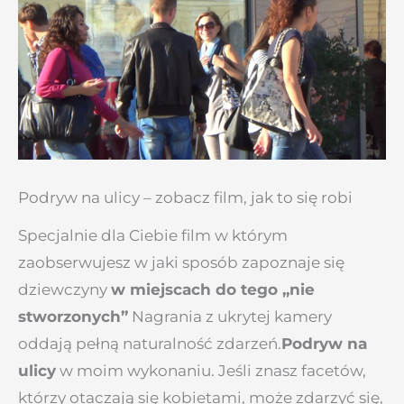
Podryw na ulicy – zobacz film, jak to się robi
Specjalnie dla Ciebie film w którym
zaobserwujesz w jaki sposób zapoznaje się
dziewczyny
w miejscach do tego „nie
stworzonych”
Nagrania z ukrytej kamery
oddają pełną naturalność zdarzeń.
Podryw na
ulicy
w moim wykonaniu. Jeśli znasz facetów,
którzy otaczają się kobietami, może zdarzyć się,