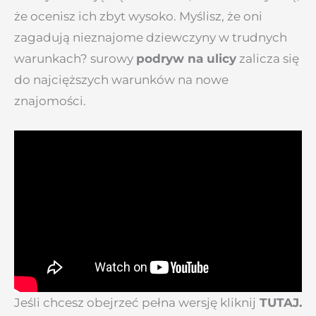
że ocenisz ich zbyt wysoko. Myślisz, że oni
zagadują nieznajome dziewczyny w trudnych
warunkach? surowy
podryw na ulicy
zalicza się
do najcięższych warunków na nowe
znajomości.
Jeśli chcesz obejrzeć pełna wersję kliknij
TUTAJ.