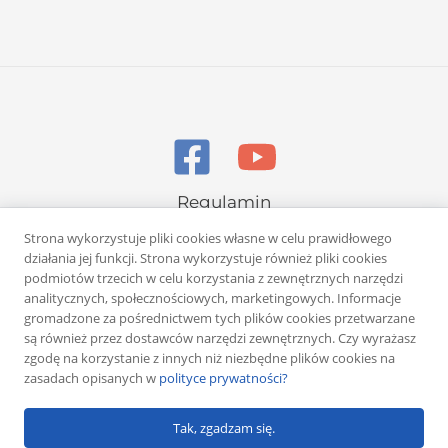
Regulamin
Polityka prywatności
Strona wykorzystuje pliki cookies własne w celu prawidłowego
działania jej funkcji. Strona wykorzystuje również pliki cookies
podmiotów trzecich w celu korzystania z zewnętrznych narzędzi
analitycznych, społecznościowych, marketingowych. Informacje
gromadzone za pośrednictwem tych plików cookies przetwarzane
są również przez dostawców narzędzi zewnętrznych. Czy wyrażasz
zgodę na korzystanie z innych niż niezbędne plików cookies na
Copyright © 2026 Rafał Żuber
zasadach opisanych w
polityce prywatności?
Powered by
Klub eMarketera
Tak, zgadzam się.