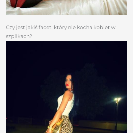
Czy jest jakiś facet, który nie kocha kobiet w
szpilkach?