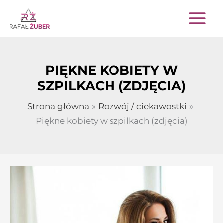
Przejdź
do
treści
PIĘKNE KOBIETY W
SZPILKACH (ZDJĘCIA)
Strona główna
Rozwój / ciekawostki
Piękne kobiety w szpilkach (zdjęcia)