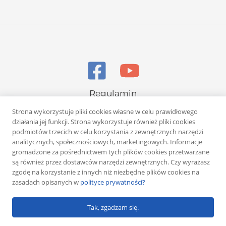
Regulamin
Polityka prywatności
Strona wykorzystuje pliki cookies własne w celu prawidłowego
działania jej funkcji. Strona wykorzystuje również pliki cookies
podmiotów trzecich w celu korzystania z zewnętrznych narzędzi
analitycznych, społecznościowych, marketingowych. Informacje
gromadzone za pośrednictwem tych plików cookies przetwarzane
są również przez dostawców narzędzi zewnętrznych. Czy wyrażasz
zgodę na korzystanie z innych niż niezbędne plików cookies na
Copyright © 2026 Rafał Żuber
zasadach opisanych w
polityce prywatności?
Powered by
Klub eMarketera
Tak, zgadzam się.