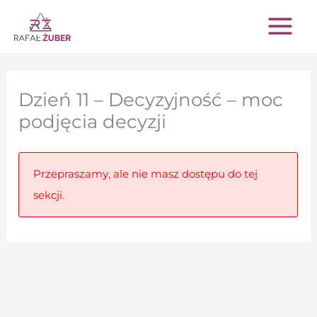
Przejdź
do
treści
Dzień 11 – Decyzyjność – moc
podjęcia decyzji
Przepraszamy, ale nie masz dostępu do tej
sekcji.