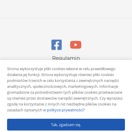
Regulamin
Polityka prywatności
Strona wykorzystuje pliki cookies własne w celu prawidłowego
działania jej funkcji. Strona wykorzystuje również pliki cookies
podmiotów trzecich w celu korzystania z zewnętrznych narzędzi
analitycznych, społecznościowych, marketingowych. Informacje
gromadzone za pośrednictwem tych plików cookies przetwarzane
są również przez dostawców narzędzi zewnętrznych. Czy wyrażasz
zgodę na korzystanie z innych niż niezbędne plików cookies na
Copyright © 2026 Rafał Żuber
zasadach opisanych w
polityce prywatności?
Powered by
Klub eMarketera
Tak, zgadzam się.