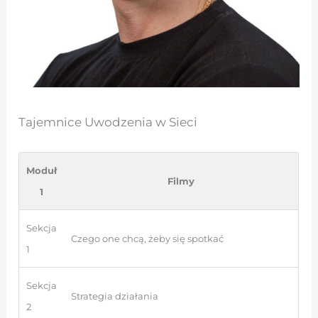
Tajemnice Uwodzenia w Sieci
Moduł
Filmy
1
Sekcja
Czego one chcą, żeby się spotkać
1
Sekcja
Strategia działania
2