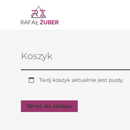
Przejdź
do
treści
Koszyk
Twój koszyk aktualnie jest pusty.
Wróć do sklepu