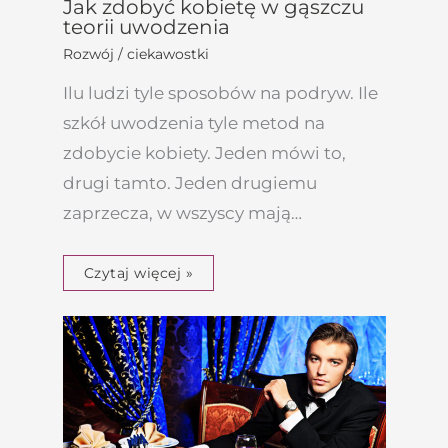
Jak zdobyć kobietę w gąszczu
teorii uwodzenia
Rozwój / ciekawostki
Ilu ludzi tyle sposobów na podryw. Ile
szkół uwodzenia tyle metod na
zdobycie kobiety. Jeden mówi to,
drugi tamto. Jeden drugiemu
zaprzecza, w wszyscy mają…
Czytaj więcej »