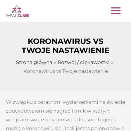
Przejdź
do
treści
KORONAWIRUS VS
TWOJE NASTAWIENIE
Strona główna
Rozwój / ciekawostki
Koronawirus vs Twoje nastawienie
W związku z ostatnimi wydarzeniami na świecie
zdecydowałem się nagrać filmik w którym
wtrącam swoje trzy grosze odnośnie tego co
myślę o koronawirusie. Jeśli jesteś pełen obaw o