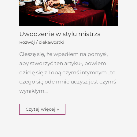
Uwodzenie w stylu mistrza
Rozwój / ciekawostki
Cieszę się, że wpadłem na pomysł,
aby stworzyć ten artykuł, bowiem
dzielę się z Tobą czymś intymnym…to
czego się ode mnie uczysz jest czymś
wynikłym…
Czytaj więcej »