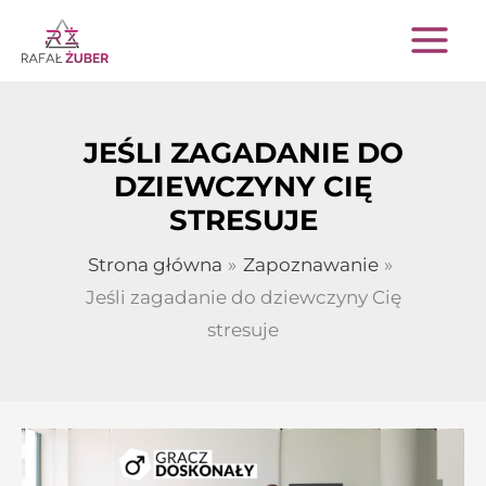
Przejdź
do
treści
JEŚLI ZAGADANIE DO
DZIEWCZYNY CIĘ
STRESUJE
Strona główna
Zapoznawanie
Jeśli zagadanie do dziewczyny Cię
stresuje