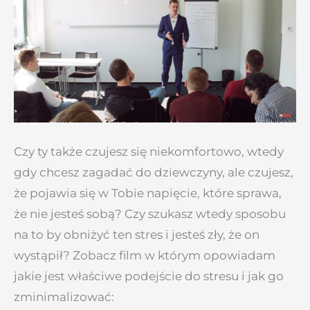
Czy ty także czujesz się niekomfortowo, wtedy
gdy chcesz zagadać do dziewczyny, ale czujesz,
że pojawia się w Tobie napięcie, które sprawa,
że nie jesteś sobą? Czy szukasz wtedy sposobu
na to by obniżyć ten stres i jesteś zły, że on
wystąpił? Zobacz film w którym opowiadam
jakie jest właściwe podejście do stresu i jak go
zminimalizować: