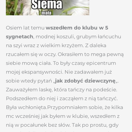
Osiem lat temu
wszedłem do klubu w 5
sygnetach
, modnej koszuli, grubym łańcuchu
na szyi wraz z wielkim krzyżem. Z daleka
rzucałem się w oczy. Okrasiłem to mega pewną
siebie mową ciała. To były czasy epicentrum
mojej ekspansywności. Nie zadawałem już
sobie wtedy pytań „
jak zdobyć dziewczynę
„.
Zauważyłem laskę, która tańczy na podeście.
Podszedłem do niej i zacząłem z nią tańczyć.
Była wchłonięta.Przypomniałem sobie, że kilka
mc wcześniej jak byłem w klubie, wszedłem z
nią w pocałunek bez słów. Tak po prostu, gdy