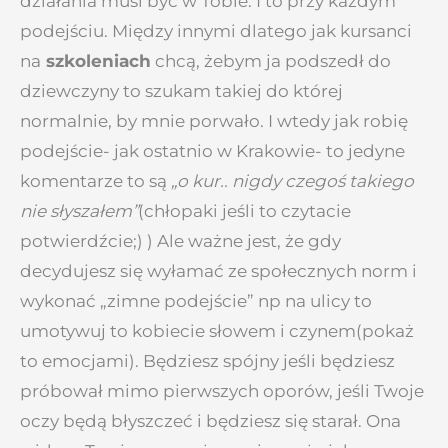
działania musi być w Tobie. I to przy każdym
podejściu. Między innymi dlatego jak kursanci
na
szkoleniach
chcą, żebym ja podszedł do
dziewczyny to szukam takiej do której
normalnie, by mnie porwało. I wtedy jak robię
podejście- jak ostatnio w Krakowie- to jedyne
komentarze to są
„o kur.. nigdy czegoś takiego
nie słyszałem”
(chłopaki jeśli to czytacie
potwierdźcie;) ) Ale ważne jest, że gdy
decydujesz się wyłamać ze społecznych norm i
wykonać „zimne podejście” np na ulicy to
umotywuj to kobiecie słowem i czynem(pokaż
to emocjami). Będziesz spójny jeśli będziesz
próbował mimo pierwszych oporów, jeśli Twoje
oczy będą błyszczeć i będziesz się starał. Ona