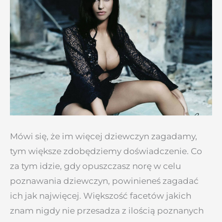
Mówi się, że im więcej dziewczyn zagadamy,
tym większe zdobędziemy doświadczenie. Co
za tym idzie, gdy opuszczasz norę w celu
poznawania dziewczyn, powinieneś zagadać
ich jak najwięcej. Większość facetów jakich
znam nigdy nie przesadza z ilością poznanych