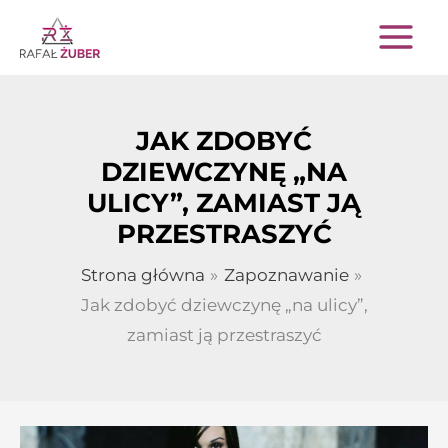
Przejdź
do
treści
JAK ZDOBYĆ
DZIEWCZYNĘ „NA
ULICY”, ZAMIAST JĄ
PRZESTRASZYĆ
Strona główna
Zapoznawanie
Jak zdobyć dziewczynę „na ulicy”,
zamiast ją przestraszyć