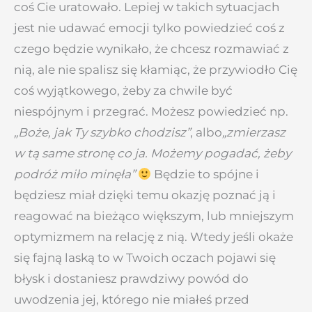
coś Cie uratowało. Lepiej w takich sytuacjach
jest nie udawać emocji tylko powiedzieć coś z
czego będzie wynikało, że chcesz rozmawiać z
nią, ale nie spalisz się kłamiąc, że przywiodło Cię
coś wyjątkowego, żeby za chwile być
niespójnym i przegrać. Możesz powiedzieć np.
„Boże, jak Ty szybko chodzisz”
, albo
„zmierzasz
w tą same stronę co ja. Możemy pogadać, żeby
podróż miło minęła”
Będzie to spójne i
będziesz miał dzięki temu okazję poznać ją i
reagować na bieżąco większym, lub mniejszym
optymizmem na relację z nią. Wtedy jeśli okaże
się fajną laską to w Twoich oczach pojawi się
błysk i dostaniesz prawdziwy powód do
uwodzenia jej, którego nie miałeś przed