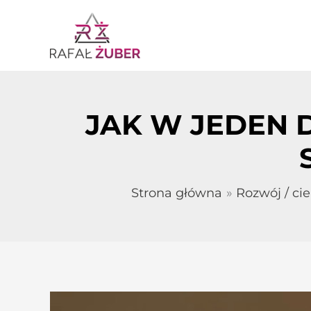
Przejdź
do
treści
JAK W JEDEN D
Strona główna
Rozwój / ci