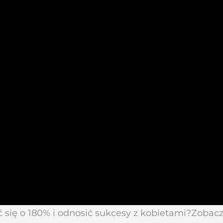
ć się o 180% i odnosić sukcesy z kobietami?Zobacz