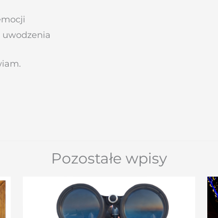
emocji
i uwodzenia
wiam.
Pozostałe wpisy