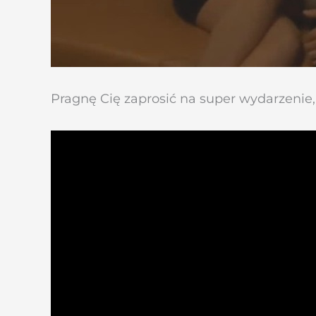
Pragnę Cię zaprosić na super wydarzenie, 