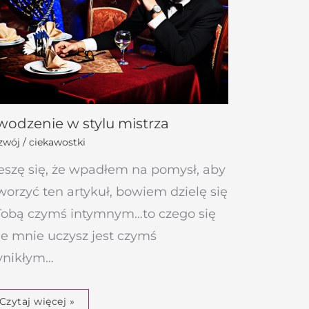
odzenie w stylu mistrza
wój / ciekawostki
eszę się, że wpadłem na pomysł, aby
worzyć ten artykuł, bowiem dzielę się
Tobą czymś intymnym…to czego się
e mnie uczysz jest czymś
nikłym…
Czytaj więcej »