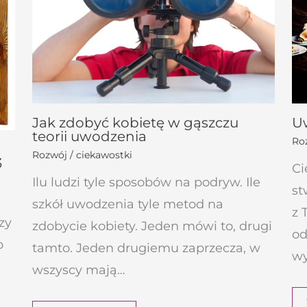
Jak zdobyć kobietę w gąszczu
Uw
teorii uwodzenia
Roz
Rozwój / ciekawostki
3
Ci
Ilu ludzi tyle sposobów na podryw. Ile
st
szkół uwodzenia tyle metod na
z 
zy
zdobycie kobiety. Jeden mówi to, drugi
od
o
tamto. Jeden drugiemu zaprzecza, w
wy
wszyscy mają…