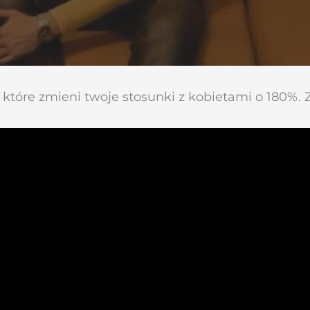
które zmieni twoje stosunki z kobietami o 180%. Zo