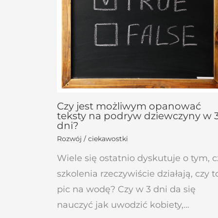
Czy jest możliwym opanować
teksty na podryw dziewczyny w 
dni?
Rozwój / ciekawostki
Wiele się ostatnio dyskutuje o tym, c
szkolenia rzeczywiście działają, czy t
pic na wodę? Czy w 3 dni da się
nauczyć jak uwodzić kobiety,…