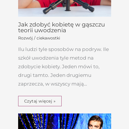
Jak zdobyć kobietę w gąszczu
teorii uwodzenia
Rozwój / ciekawostki
Ilu ludzi tyle sposobów na podryw. Ile
szkół uwodzenia tyle metod na
zdobycie kobiety. Jeden mówi to,
drugi tamto. Jeden drugiemu
zaprzecza, w wszyscy mają…
Czytaj więcej »