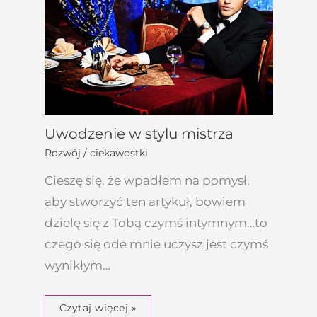
Uwodzenie w stylu mistrza
Rozwój / ciekawostki
Cieszę się, że wpadłem na pomysł,
aby stworzyć ten artykuł, bowiem
dzielę się z Tobą czymś intymnym…to
czego się ode mnie uczysz jest czymś
wynikłym…
Czytaj więcej »