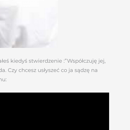
eś kiedyś stwierdzenie :”Współczuję jej,
da. Czy chcesz usłyszeć co ja sądzę na
mu: