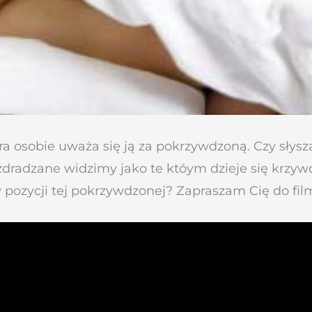
 osobie uważa się ją za pokrzywdzoną. Czy słyszał
 zdradzane widzimy jako te któym dzieje się krzyw
 pozycji tej pokrzywdzonej? Zapraszam Cię do fil