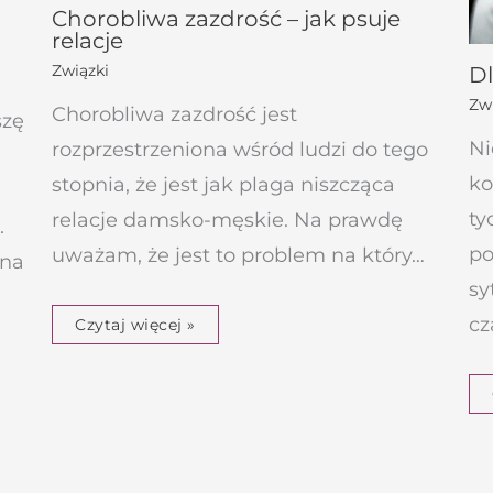
Chorobliwa zazdrość – jak psuje
relacje
Związki
Dl
Zwi
Chorobliwa zazdrość jest
szę
Ni
rozprzestrzeniona wśród ludzi do tego
ko
stopnia, że jest jak plaga niszcząca
ty
relacje damsko-męskie. Na prawdę
.
po
uważam, że jest to problem na który…
tna
sy
cz
Czytaj więcej »