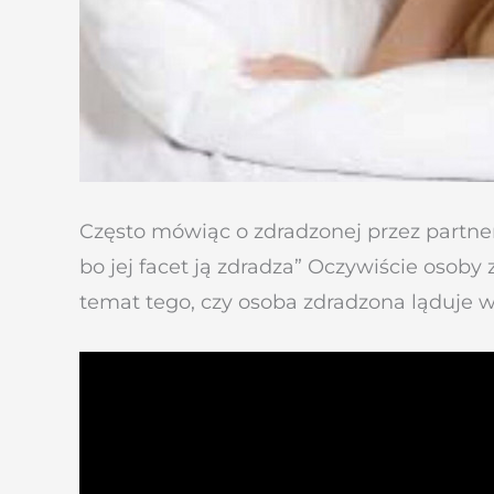
Często mówiąc o zdradzonej przez partnera
bo jej facet ją zdradza” Oczywiście osoby
temat tego, czy osoba zdradzona ląduje w