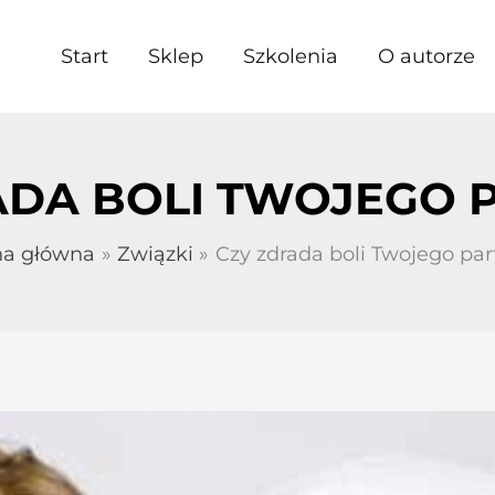
Start
Sklep
Szkolenia
O autorze
ADA BOLI TWOJEGO 
na główna
Związki
Czy zdrada boli Twojego par