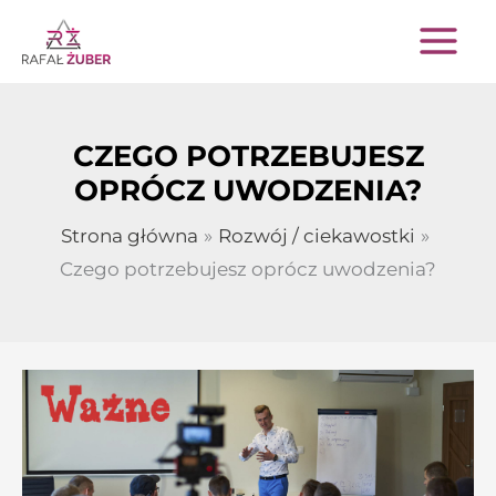
Przejdź
do
treści
CZEGO POTRZEBUJESZ
OPRÓCZ UWODZENIA?
Strona główna
Rozwój / ciekawostki
Czego potrzebujesz oprócz uwodzenia?