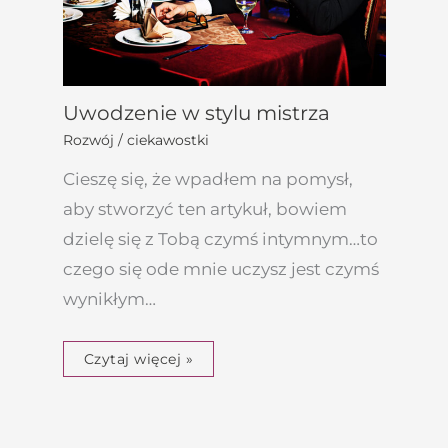
Uwodzenie w stylu mistrza
Rozwój / ciekawostki
Cieszę się, że wpadłem na pomysł,
aby stworzyć ten artykuł, bowiem
dzielę się z Tobą czymś intymnym…to
czego się ode mnie uczysz jest czymś
wynikłym…
Czytaj więcej »