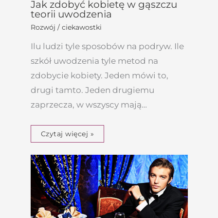
Jak zdobyć kobietę w gąszczu
teorii uwodzenia
Rozwój / ciekawostki
Ilu ludzi tyle sposobów na podryw. Ile
szkół uwodzenia tyle metod na
zdobycie kobiety. Jeden mówi to,
drugi tamto. Jeden drugiemu
zaprzecza, w wszyscy mają…
Czytaj więcej »