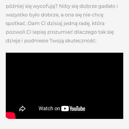
później się wycofują? Niby się dobrze gadało i
wszystko było dobrze, a ona się nie chcę
spotkać. Dam Ci dzisiaj jedną radę, która
pozwoli Ci lepiej zrozumieć dlaczego tak się
dzieje i podniesie Twoją skuteczność: