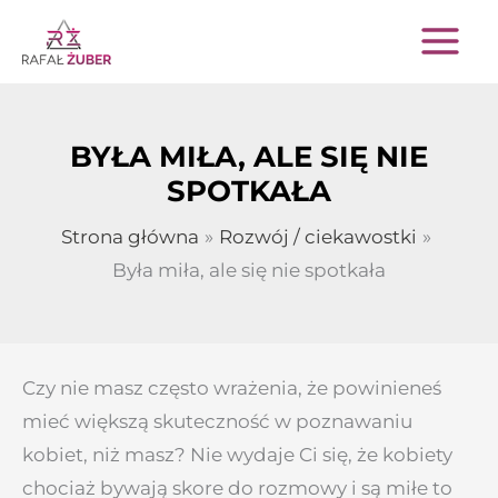
Przejdź
do
treści
BYŁA MIŁA, ALE SIĘ NIE
SPOTKAŁA
Strona główna
Rozwój / ciekawostki
Była miła, ale się nie spotkała
Czy nie masz często wrażenia, że powinieneś
mieć większą skuteczność w poznawaniu
kobiet, niż masz? Nie wydaje Ci się, że kobiety
chociaż bywają skore do rozmowy i są miłe to