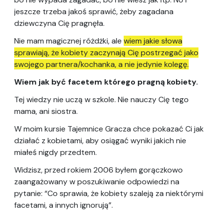
jeszcze trzeba jakoś sprawić, żeby zagadana
dziewczyna Cię pragnęła.
Nie mam magicznej różdżki, ale
wiem jakie słowa
sprawiają, że kobiety zaczynają Cię postrzegać jako
swojego partnera/kochanka, a nie jedynie kolegę.
Wiem jak być facetem którego pragną kobiety.
Tej wiedzy nie uczą w szkole. Nie nauczy Cię tego
mama, ani siostra.
W moim kursie Tajemnice Gracza chce pokazać Ci jak
działać z kobietami, aby osiągać wyniki jakich nie
miałeś nigdy przedtem.
Widzisz, przed rokiem 2006 byłem gorączkowo
zaangażowany w poszukiwanie odpowiedzi na
pytanie: “Co sprawia, że kobiety szaleją za niektórymi
facetami, a innych ignorują”.