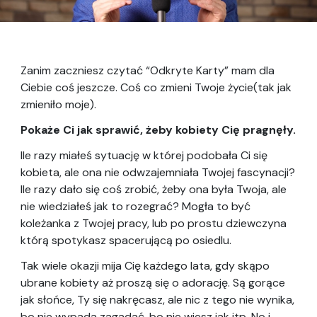
Zanim zaczniesz czytać “Odkryte Karty” mam dla
Ciebie coś jeszcze. Coś co zmieni Twoje życie(tak jak
zmieniło moje).
Pokaże Ci jak sprawić, żeby kobiety Cię pragnęły.
Ile razy miałeś sytuację w której podobała Ci się
kobieta, ale ona nie odwzajemniała Twojej fascynacji?
Ile razy dało się coś zrobić, żeby ona była Twoja, ale
nie wiedziałeś jak to rozegrać? Mogła to być
koleżanka z Twojej pracy, lub po prostu dziewczyna
którą spotykasz spacerującą po osiedlu.
Tak wiele okazji mija Cię każdego lata, gdy skąpo
ubrane kobiety aż proszą się o adorację. Są gorące
jak słońce, Ty się nakręcasz, ale nic z tego nie wynika,
bo nie wypada zagadać, bo nie wiesz jak itp. No i