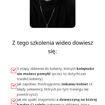
Z tego szkolenia wideo dowiesz
się:
3 etapy zbliżenia do kobiety, których
kolejności
nie możesz pomylić
(przez to dotychczas
traciłeś kobiety)
Jak zapobiec frustrującemu
znikaniu kobiet
(4
błędy sekwencji, których po tym treningu nie
powtórzysz).
Jak nie spalić znajomości
z dziewczyną na której
bardzo Ci zależy
(sekwencja zbliżenia, która